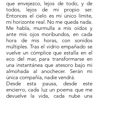
que envejezco, lejos de todo, y de
todos, lejos de mi propio ser.
Entonces el cielo es mi único limite,
mi horizonte real. No me queda nada.
Me habla, murmulla a mis oídos y
ante mis ojos moribundos, en cada
hora de mis horas, con sonidos
múltiples. Tras el vidrio empañado se
vuelve un cómplice que estalla en el
eco del mar, para transformarse en
una instantánea que atesoro bajo mi
almohada al anochecer. Serán mi
única compañía, nadie vendrá.
Desde esta pausa, desde este
encierro, cada luz un poema que me
devuelve la vida, cada nube una
ilusión, un acorde que seduce, una
nota en la melodía de la soledad.
Cada día, cada hora, cada imagen
apropiada… solo así puedo seguir
viviendo.