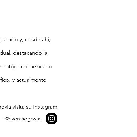
lparaíso y, desde ahí,
idual, destacando la
el fotógrafo mexicano
áfico, y actualmente
ovia visita su Instagram
@riverasegovia