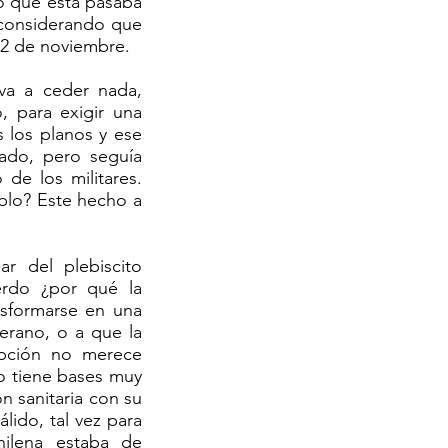
o que ésta pasaba
considerando que
 12 de noviembre.
va a ceder nada,
, para exigir una
 los planos y ese
ado, pero seguía
de los militares.
eblo? Este hecho a
ar del plebiscito
erdo ¿por qué la
nsformarse en una
verano, o a que la
opción no merece
no tiene bases muy
ón sanitaria con su
lido, tal vez para
hilena estaba de