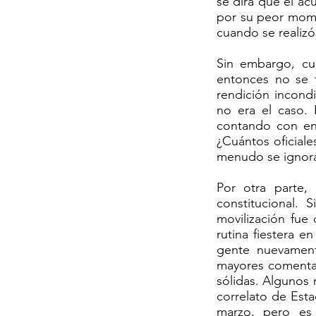
se dirá que el a
por su peor mom
cuando se realizó
Sin embargo, cu
entonces no se t
rendición incond
no era el caso.
contando con eno
¿Cuántos oficial
menudo se ignor
Por otra parte, 
constitucional.
movilización fue
rutina fiestera e
gente nuevament
mayores comentari
sólidas. Algunos r
correlato de Esta
marzo, pero es 