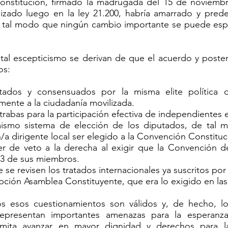
onstitución, firmado la madrugada del 15 de noviemb
lizado luego en la ley 21.200, habría amarrado y prede
e tal modo que ningún cambio importante se puede esper
tal escepticismo se derivan de que el acuerdo y posteri
os:
tados y consensuados por la misma elite política de
ente a la ciudadanía movilizada.
rabas para la participación efectiva de independientes 
ismo sistema de elección de los diputados, de tal 
/a dirigente local ser elegido a la Convención Constituc
r de veto a la derecha al exigir que la Convención 
2/3 de sus miembros.
 se revisen los tratados internacionales ya suscritos por
opción Asamblea Constituyente, que era lo exigido en las 
os esos cuestionamientos son válidos y, de hecho, l
epresentan importantes amenazas para la esperan
rmita avanzar en mayor dignidad y derechos para la