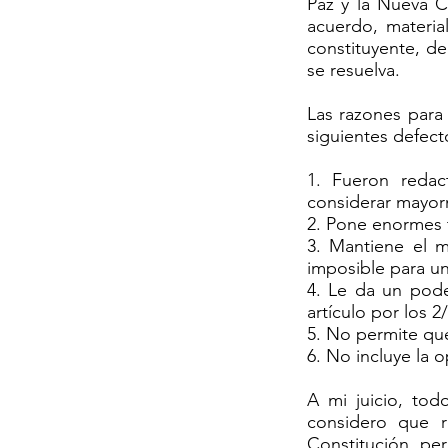
Paz y la Nueva C
acuerdo, materia
constituyente, d
se resuelva.
Las razones para 
siguientes defect
1. Fueron redac
considerar mayorm
2. Pone enormes t
3. Mantiene el m
imposible para un
4. Le da un pode
artículo por los 
5. No permite que
6. No incluye la 
A mi juicio, tod
considero que r
Constitución pe