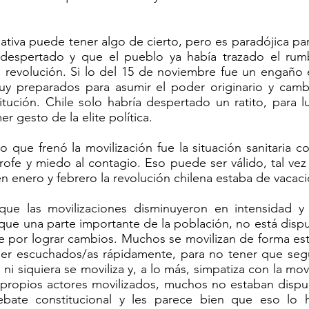
ativa puede tener algo de cierto, pero es paradójica pa
 despertado y que el pueblo ya había trazado el rum
la revolución. Si lo del 15 de noviembre fue un engaño
 preparados para asumir el poder originario y cambia
titución. Chile solo habría despertado un ratito, para
r gesto de la elite política.
o que frenó la movilización fue la situación sanitaria c
rofe y miedo al contagio. Eso puede ser válido, tal ve
n enero y febrero la revolución chilena estaba de vacac
ue las movilizaciones disminuyeron en intensidad y
 que una parte importante de la población, no está dispu
por lograr cambios. Muchos se movilizan de forma est
ser escuchados/as rápidamente, para no tener que segu
 ni siquiera se moviliza y, a lo más, simpatiza con la mov
s propios actores movilizados, muchos no estaban dispu
bate constitucional y les parece bien que eso lo