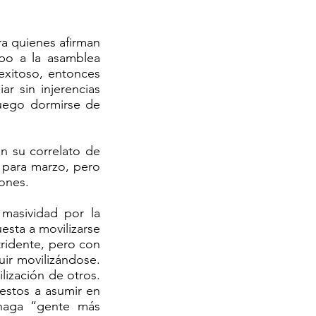
ra quienes afirman
bo a la asamblea
 exitoso, entonces
r sin injerencias
 luego dormirse de
on su correlato de
z para marzo, pero
iones.
 masividad por la
esta a movilizarse
ridente, pero con
ir movilizándose.
ilización de otros.
estos a asumir en
 haga “gente más