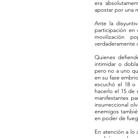
era absolutamen
apostar por una m
Ante la disyunt
participación en
movilización p
verdaderamente or
Quienes defiende
intimidar o dobl
pero no a uno que
en su fase embrio
escuchó el 18 o 
hacerlo el 15 de
manifestantes pa
insurreccional ol
enemigos también
en poder de fueg
En atención a lo