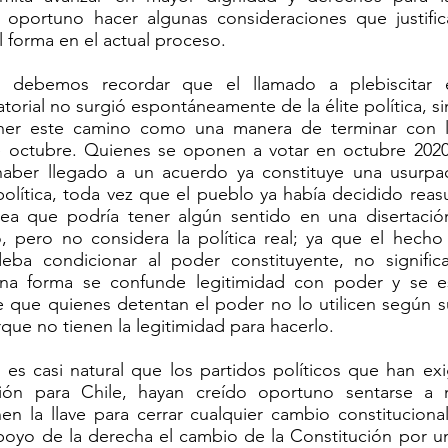
 oportuno hacer algunas consideraciones que justific
l forma en el actual proceso.
, debemos recordar que el llamado a plebiscitar
atorial no surgió espontáneamente de la élite política, s
ner este camino como una manera de terminar con la
de octubre. Quienes se oponen a votar en octubre 2020
ber llegado a un acuerdo ya constituye una usurpac
 política, toda vez que el pueblo ya había decidido rea
dea que podría tener algún sentido en una disertació
o, pero no considera la política real; ya que el hech
eba condicionar al poder constituyente, no signifi
una forma se confunde legitimidad con poder y se 
e que quienes detentan el poder no lo utilicen según s
que no tienen la legitimidad para hacerlo.
 es casi natural que los partidos políticos que han ex
ión para Chile, hayan creído oportuno sentarse a 
en la llave para cerrar cualquier cambio constitucional
poyo de la derecha el cambio de la Constitución por una