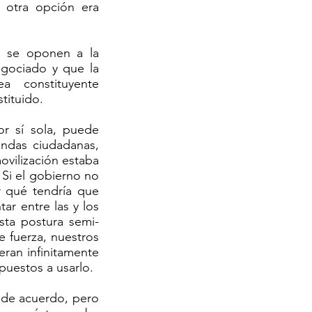
 otra opción era
e se oponen a la
egociado y que la
a constituyente
tituido.
or sí sola, puede
andas ciudadanas,
ovilización estaba
 Si el gobierno no
r qué tendría que
r entre las y los
sta postura semi-
e fuerza, nuestros
ran infinitamente
puestos a usarlo.
o de acuerdo, pero