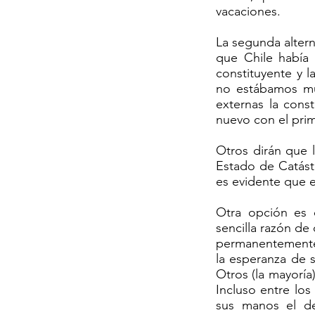
vacaciones.
La segunda altern
que Chile había
constituyente y 
no estábamos muy
externas la cons
nuevo con el prime
Otros dirán que l
Estado de Catást
es evidente que e
Otra opción es q
sencilla razón de
permanentemente 
la esperanza de 
Otros (la mayoría)
Incluso entre lo
sus manos el de