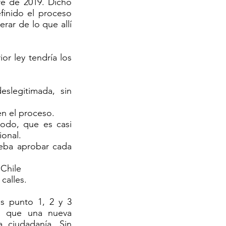
re de 2019. Dicho
finido el proceso
ar de lo que allí
or ley tendría los
slegitimada, sin
en el proceso.
modo, que es casi
ional.
deba aprobar cada
 Chile
calles.
os punto 1, 2 y 3
za que una nueva
 ciudadanía. Sin