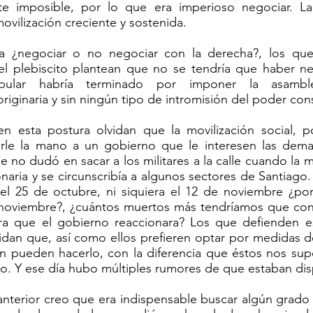
te imposible, por lo que era imperioso negociar. La
ovilización creciente y sostenida.
iva ¿negociar o no negociar con la derecha?, los qu
 el plebiscito plantean que no se tendría que haber n
opular habría terminado por imponer la asamble
iginaria y sin ningún tipo de intromisión del poder cons
n esta postura olvidan que la movilización social, p
arle la mano a un gobierno que le interesen las dem
 no dudó en sacar a los militares a la calle cuando la m
naria y se circunscribía a algunos sectores de Santiago.
el 25 de octubre, ni siquiera el 12 de noviembre ¿po
 noviembre?, ¿cuántos muertos más tendríamos que conta
ra que el gobierno reaccionara? Los que defienden e
vidan que, así como ellos prefieren optar por medidas d
 pueden hacerlo, con la diferencia que éstos nos supe
o. Y ese día hubo múltiples rumores de que estaban dis
 anterior creo que era indispensable buscar algún grad