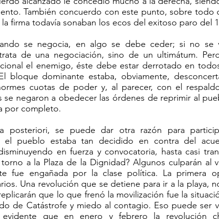
cuerdo alcanzado le concedió mucho a la derecha, siend
ento. También concuerdo con este punto, sobre todo 
 la firma todavía sonaban los ecos del exitoso paro del
ando se negocia, en algo se debe ceder; si no se 
rata de una negociación, sino de un ultimátum. Pero
icional el enemigo, éste debe estar derrotado en todos
 El bloque dominante estaba, obviamente, desconcert
rmes cuotas de poder y, al parecer, con el respaldo 
es se negaron a obedecer las órdenes de reprimir al pu
a por completo.
a posteriori, se puede dar otra razón para particip
 Si el pueblo estaba tan decidido en contra del acu
 disminuyendo en fuerza y convocatoria, hasta casi tra
n torno a la Plaza de la Dignidad? Algunos culparán al 
e fue engañada por la clase política. La primera 
os. Una revolución que se detiene para ir a la playa, 
eplicarán que lo que frenó la movilización fue la situaci
do de Catástrofe y miedo al contagio. Eso puede ser vá
evidente que en enero y febrero la revolución c