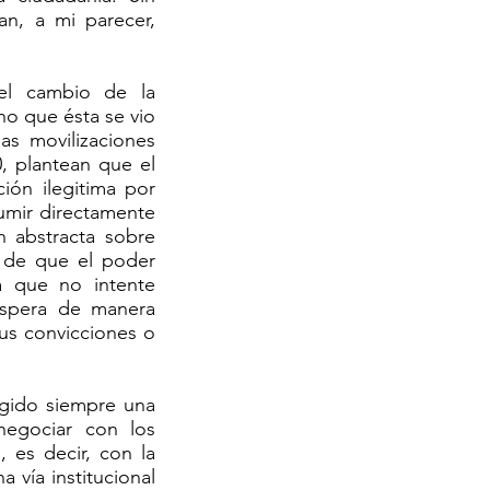
an, a mi parecer,
 el cambio de la
ino que ésta se vio
s movilizaciones
, plantean que el
ión ilegitima por
sumir directamente
n abstracta sobre
o de que el poder
ca que no intente
espera de manera
us convicciones o
igido siempre una
negociar con los
, es decir, con la
 vía institucional