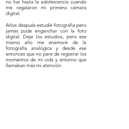
no fue hasta la adolescencia cuando
me regalaron mi primera cámara
digital.
Años después estudié fotografía pero
jamás pude enganchar con la foto
digital. Deje los estudios, pero ese
mismo año me enamoré de la
fotografía analógica y desde ese
entonces que no pare de registrar los
momentos de mi vida y entorno que
llamaban más mi atención.
Esta serie de imágenes se titula
“Diario”. En ella trato de plasmar
sentires y emociones, a través de
fotografías de lugares, objetos,
ensoñaciones, personas e instantes
del cotidiano. En los cuales me
identifico o identifico sentimientos
del entorno.