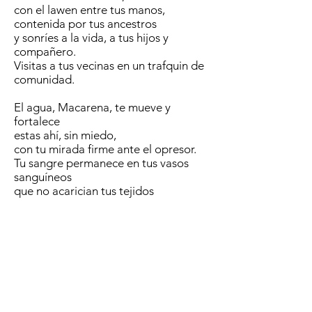
con el lawen entre tus manos,
contenida por tus ancestros
y sonríes a la vida, a tus hijos y
compañero.
Visitas a tus vecinas en un trafquin de
comunidad.
El agua, Macarena, te mueve y
fortalece
estas ahí, sin miedo,
con tu mirada firme ante el opresor.
Tu sangre permanece en tus vasos
sanguíneos
que no acarician tus tejidos
para así guardar el eco de la injusticia
que sabes podrán leer y descifrar en
tu cuerpa.
Macarena, tus aguas se expanden
como rocío y garuga
sobre el río Tranguil.
Los nge a reciben